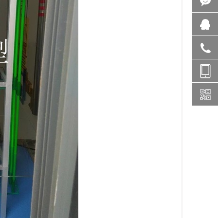
咨询
1103772
1877315
1327200