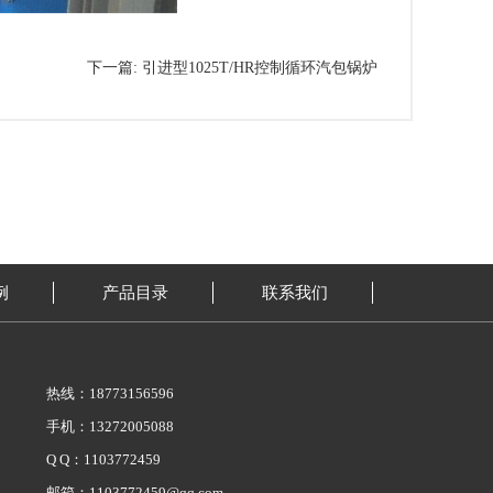
下一篇:
引进型1025T/HR控制循环汽包锅炉
例
产品目录
联系我们
热线：18773156596
手机：13272005088
Q Q：1103772459
邮箱：1103772459@qq.com