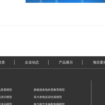
资质
企业动态
产品展示
项目案
化装置模型
新能源发电科普教育模型
组演示模型
风力发电实训仿真模型
组演示模型
电力电气及输配电网模型