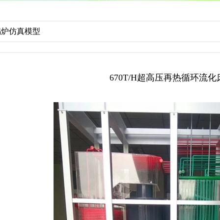
锅炉仿真模型
670T/H超高压再热循环流