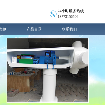
24小时服务热线
18773156596
案例
产品目录
联系我们