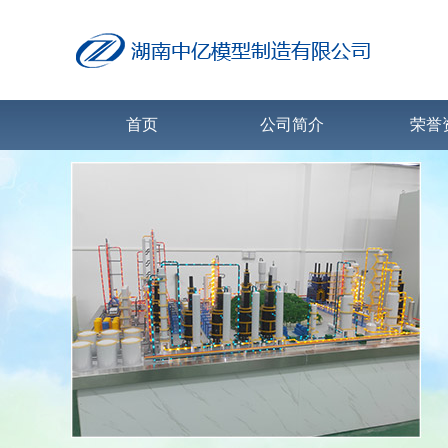
首页
公司简介
荣誉