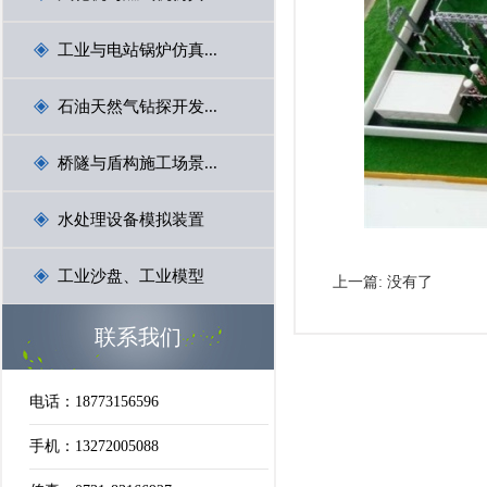
工业与电站锅炉仿真...
石油天然气钻探开发...
桥隧与盾构施工场景...
水处理设备模拟装置
工业沙盘、工业模型
上一篇:
没有了
联系我们
电话：18773156596
手机：13272005088