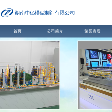
首页
公司简介
荣誉资质