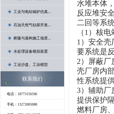
水堆本体
反应堆安
工业与电站锅炉仿真...
二回等系统
石油天然气钻探开发...
（1）核电
桥隧与盾构施工场景...
1）安全
要系统是
水处理设备模拟装置
2）屏蔽厂
工业沙盘、工业模型
壳厂房内
联系我们
性系统提
3）辅助厂
电话：18773156596
提供保护隔
手机：13272005088
燃料厂房